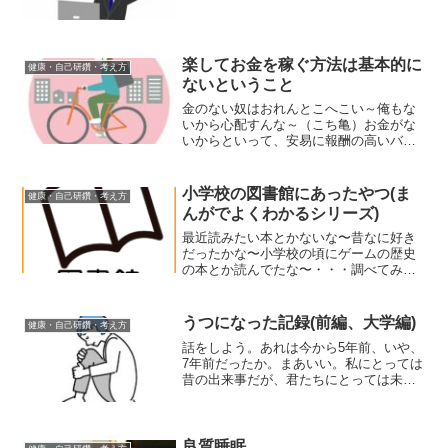
楽してお金を稼ぐ方法は基本的に
健康・自己研鑽・考え方
ないということ
金のない奴はおれんとこへこい～俺もな
いから心配すんな～（こち亀）お金がな
いからといって、安易に報酬の高いバイ
トに手を出してはいけません。もし本当
に「楽して高収入」が得られる仕事があ
るとすれば、それは企業ぐるみで行って
小学校の図書館にあったやつ(ま
健康・自己研鑽・考え方
いるか、ごく限られた信用...
んがでよくわかるシリーズ)
最近読みたい本とかないな〜昔なに好き
だったかな〜小学校の頃にゲームの歴史
の本とか読んでたな〜・・・調べてみる
か！
うつになった記録(前編、大学編)
健康・自己研鑽・考え方
話をしよう。あれは今から5年前、いや、
7年前だったか。まあいい。私にとっては
昔の出来事だが、君たちにとっては未来
に起こるかもしれない出来事だ。
良質睡眠