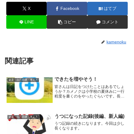
X
Facebook
はてブ
LINE
コピー
コメント
kamenoku
関連記事
できたを増やそう！
健康・自己研鑽・考え方
皆さんは日記をつけたことはあるでしょ
うか？カメノクは小学校の夏休みに一行
程度を書くのをやったぐらいです。長文
ともなると3日坊主レベルで書くのをやめ
てしまいました。そんな私でも現在毎日
つけているものをご紹介させていただき
ます。
うつになった記録(後編、新人編)
健康・自己研鑽・考え方
うつ記録の続きになります。今回は少し
長くなります。