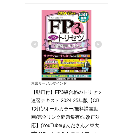
東京リーガルマインド
【動画付】FP3級合格のトリセツ 
速習テキスト 2024-25年版【CB
T対応/オールカラー/無料講義動
画/完全リンク問題集有/法改正対
応】(YouTubeほんださん／東大