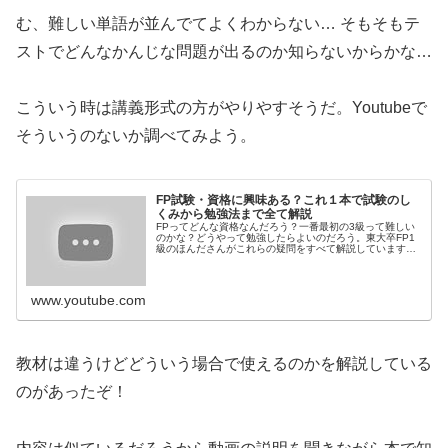
む、難しい単語が並んでてよくわからない… そもそもテ
ストでどんなかんじな問題が出るのか知らないからかな…
こういう時は講義形式の方がやりやすそうだ。Youtubeで
そういうのないか調べてみよう。
FP試験・資格に興味ある？これ１本で試験のし
くみから勉強法まで全て解説
FPってどんな資格なんだろう？一番最初の3級って難しい
のかな？どうやって勉強したらよいのだろう。東大卒FP1
級のほんださんがこれらの疑問をすべて解説しています。
【もっと理解を深め、最短最速で、コスパ良くFP3級合格
を目指す方に】FP業界に革...
www.youtube.com
教材は違うけどどういう場合で使えるのかを解説している
のがあったぞ！