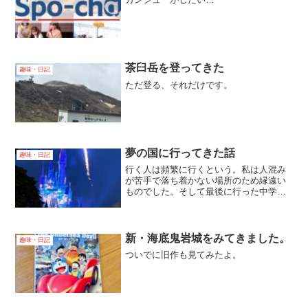
茶臼岳を登ってきた
趣味・日記
ただ登る、それだけです。
夢の国に行ってきた話
趣味・日記
行く人は頻繁に行くという。私は人混み
が苦手で落ち着かない場所のため縁遠い
ものでした。そして最後に行った中学の
ころから１０年の月日が流れた…私は耳
栓を引き下げて帰ってきた！
新・海底鬼岩城をみてきました。
趣味・日記
ついでに旧作も見てみたよ。