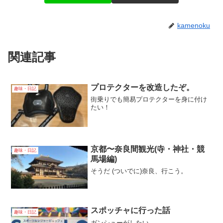
kamenoku
関連記事
プロテクターを改造したぞ。
趣味・日記
街乗りでも簡易プロテクターを身に付け
たい！
京都〜奈良間観光(寺・神社・競
趣味・日記
馬場編)
そうだ (ついでに)奈良、行こう。
スポッチャに行った話
趣味・日記
ガンシューがしたい…