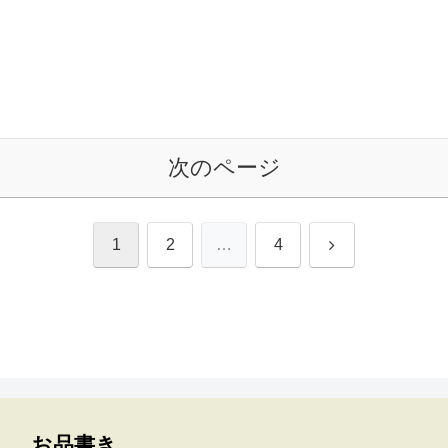
次のページ
次
1
2
…
4
へ
お品書き