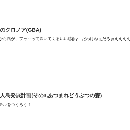
のクロノア(GBA)
から風が、フゥ～って吹いてくるいい感j(ry…だわけねぇだろぉえええ
人島発展計画(その3,あつまれどうぶつの森)
テルをつくろう！