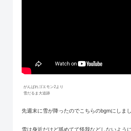
がんばれゴエモン2より
雪だるま大追跡
先週末に雪が降ったのでこちらのbgmにしま
雪は身近だけど舐めてて怪我などしないよう