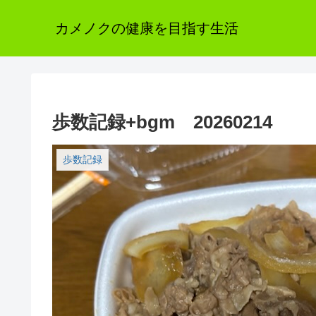
カメノクの健康を目指す生活
歩数記録+bgm 20260214
歩数記録