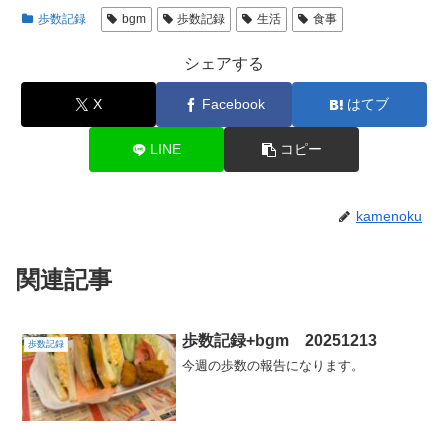
歩数記録
bgm
歩数記録
生活
食事
シェアする
X
Facebook
はてブ
LINE
コピー
kamenoku
関連記事
歩数記録+bgm 20251213
歩数記録
今週の歩数の報告になります。