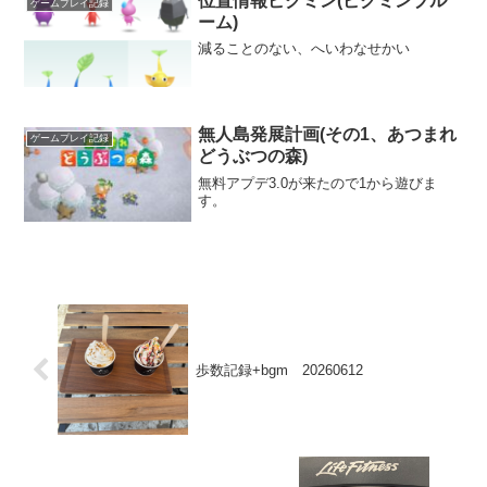
位置情報ピクミン(ピクミンブル
ゲームプレイ記録
ーム)
減ることのない、へいわなせかい
無人島発展計画(その1、あつまれ
ゲームプレイ記録
どうぶつの森)
無料アプデ3.0が来たので1から遊びま
す。
歩数記録+bgm 20260612