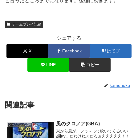
と言ったところまでになります。後編に続きます。
ゲームプレイ記録
シェアする
X
Facebook
はてブ
LINE
コピー
kamenoku
関連記事
風のクロノア(GBA)
ゲームプレイ記録
東から風が、フゥ～って吹いてくるいい
感j(ry…だわけねぇだろぉえええええ！！