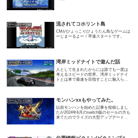
流されてコホリント島
ゲームプレイ記録
CMがひょっこりひょうたん島なゲームは
ーじまーるよー！早速スタートです。
湾岸ミッドナイトで遊んだ話
ゲームプレイ記録
人として生まれたからには誰でも一度は
考えるスピードの世界。湾岸ミッドナイ
トとは車で最速を目指すことに魅入られ
たスピード狂達の物語である！
モンハンxxもやってみた。
ゲームプレイ記録
以前モンハンを始めた記事を投稿しまし
たが2024年6月のswitch版のセールの方も
来てたのでライズの大型アップデートパ
ッチを購入と共にモンハンXXの switchバ
ージョンも買ってみた話です。