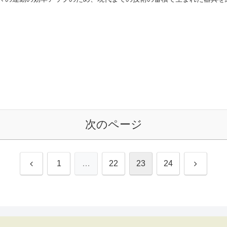
次のページ
前
次
1
…
22
23
24
へ
へ