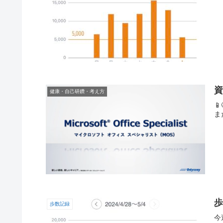
資
健康・自己研鑽・考え方

ま
歩
歩数記録
今