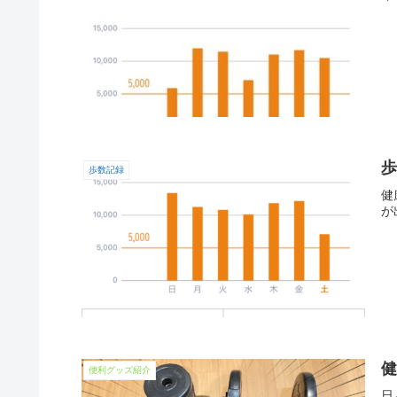
歩
歩数記録
健
が
便利グッズ紹介
日