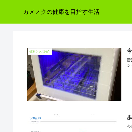
カメノクの健康を目指す生活
今
便利グッズ紹介
昔
ジ
歩
歩数記録
今