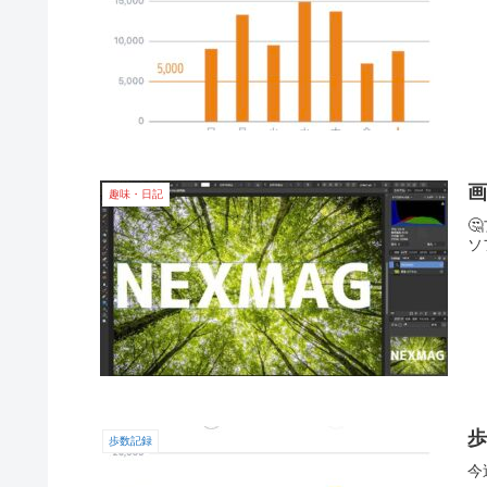
趣味・日記

ソ
歩
歩数記録
今