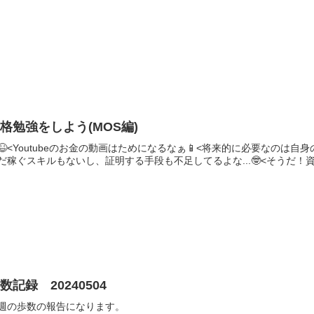
格勉強をしよう(MOS編)
😆<Youtubeのお金の動画はためになるなぁ📱<将来的に必要なのは
だ稼ぐスキルもないし、証明する手段も不足してるよな...🤓<そうだ！
数記録 20240504
週の歩数の報告になります。