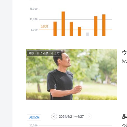
健康・自己研鑽・考え方
皆
歩
歩数記録
今