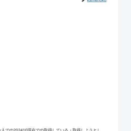
kamenoku
での202410現在での取得している・取得しようとし