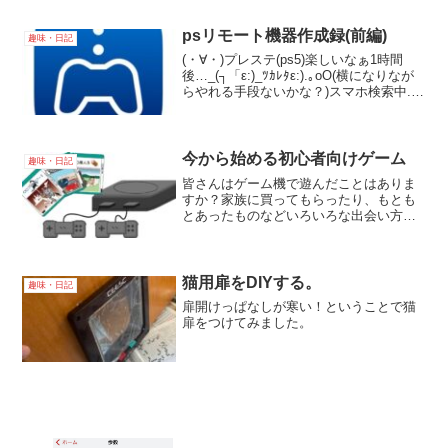
psリモート機器作成録(前編)
趣味・日記
(・∀・)プレステ(ps5)楽しいなぁ1時間
後…_(┐「ε:)_ﾂｶﾚﾀε:).｡oO(横になりなが
らやれる手段ないかな？)スマホ検索中...(
；´Д｀)「psリモートプレイヤーがあるけ
ど少し値段が高いしタブレットとしては
使えないのか…」...
今から始める初心者向けゲーム
趣味・日記
皆さんはゲーム機で遊んだことはありま
すか？家族に買ってもらったり、もとも
とあったものなどいろいろな出会い方を
したかもしれません。まだやったことが
無かったりしばらくやってないという人
も中に入るかもしれません。今回は私が
遊んだ中での初心者向けの...
猫用扉をDIYする。
趣味・日記
扉開けっぱなしが寒い！ということで猫
扉をつけてみました。