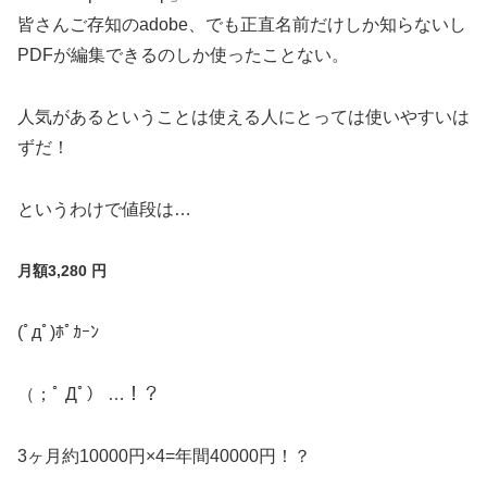
皆さんご存知の
adobe
、でも正直名前だけしか知らないし
PDF
が編集できるのしか使ったことない。
人気があるということは使える人にとっては使いやすいは
ずだ！
というわけで値段は
…
月額
3,280
円
(
ﾟдﾟ
)
ﾎﾟｶｰﾝ
（；ﾟ
Дﾟ）
…
！？
3
ヶ月約
10000
円
×4=
年間
40000
円！？