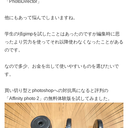
「
PhotoDirector
」
他にもあって悩んでしまいますね。
学生の頃
gimp
を試したことはあったのですが編集時に思
ったより労力を使ってそれ以降使わなくなったことがある
のです。
なので多少、お金を出して使いやすいものを選びたいで
す。
買い切り型と
photoshop
への対抗馬になると評判の
「
Affinity photo 2
」の無料体験版を試してみました。