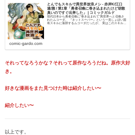
とんでもスキルで異世界放浪メシ - 赤岸K/江口
連/雅 / 第1章「勇者召喚に巻き込まれたけど胡散
臭いのですぐ出奔した」 | コミックガルド
現代日本から勇者召喚に“巻き込まれて”異世界へと召喚さ
れたムコーダ。 『ネットスーパー』という一見しょぼい固
有スキルに落胆するムコーダだったが、 実はこのスキルで
取り寄せた現代の食品は異世界だととんでもない効果を発
揮して……!?
comic-gardo.com
それってなろうかな？それって原作なろうだね。原作大好
き。
好きな漫画をまた見つけた時は紹介したい〜
紹介したい〜
以上です。