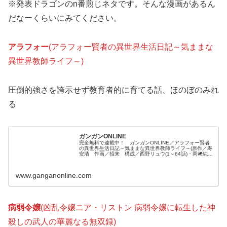
※発表ドラゴンのn番煎じネタです。そんな漫画があるん
だなーくらいにみてください。
アラフォー
(アラフォー賢者の異世界生活日記～気ままな
異世界教師ライフ～)
圧倒的強さを誇示せず教育者的に育てる話、ほのぼのみれ
る
ガンガンONLINE
完全無料で連載中！ ガンガンONLINE／アラフォー賢者
の異世界生活日記～気ままな異世界教師ライフ～(原作／寿
安清 作画／招来 構成／西野リュウ(1～64話)・岡﨑純平
(65話以降) キャラクター原案／ジョンディー)／おっさ
ん、異世界に転生...
www.ganganonline.com
病弱令嬢
(凶乱令嬢ニア・リストン 病弱令嬢に転生した神
殺しの武人の華麗なる無双録)