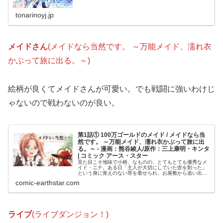
tonarinoyj.jp
メイドさん
(メイドなら当然です。 ～万能メイド、濡れ衣
かぶって旅に出る。～)
絵柄が良くてメイドさんが可愛い。でも戦闘に強いわけじ
ゃないので戦わないのが良い。
第1話① 100万ゴールドのメイド / メイドなら当
然です。 ～万能メイド、濡れ衣かぶって旅に出
る。～ - 漫画：熊谷綾人/原作：三上康明・キンタ
| コミック アース・スター
見た目こそ地味で小柄、なものの、とてもとても優秀なメ
イド・ニナ。ある日「主人が大切にしていた壺を割った」
という身に覚えのない罪を着せられ、お屋敷から追い出さ
れてしまう… 。行き場を失ったニナは、心機一転、旅に出
comic-earthstar.com
ることに。持ち前の知識とスキル...
ライブ
(ライブダンジョン！)