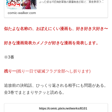
ぶった切る!!!圧倒的筆致の齋藤勁吾が紡ぐ、異世界侍ファ
ンタジー！コミックス第１巻はこちらから！
comic-walker.com
似たよな名称の、おぼえにくい漫画も、好き好き大好き〜
好きな漫画発表カメノクが好きな漫画を発表します。
※3番
残り一
(残り一日で破滅フラグ全部へし折ります)
追放前の決戦話、ひっくり返される相手にも問題がある。
全3巻でまとまりサクッと読める。
https://comic.pixiv.net/works/8101