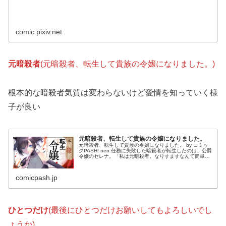
comic.pixiv.net
元暗殺者
(元暗殺者、転生して貴族の令嬢になりました。)
根本的な暗殺者気質は変わらないけど愛情を知っていく様
子が良い
元暗殺者、転生して貴族の令嬢になりました。
元暗殺者、転生して貴族の令嬢になりました。 by コミッ
クPASH! neo 任務に失敗した暗殺者が転生したのは、公爵
令嬢のセレナ。「私は元暗殺者。なりすますなんて簡単
だ」そう思っていたセレナだが、 頭がお花畑な母親や、彼
女を蹴落とそうと周...
comicpash.jp
ひとつだけ
(最後にひとつだけお願いしてもよろしいでし
ょうか)