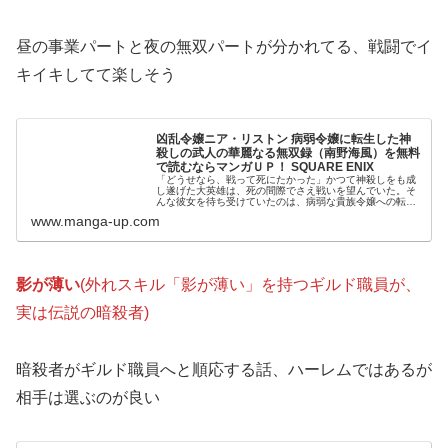
昼の事業パートと夜の無双パートが分かれてる、戦闘でイ
キイキしてて楽しそう
凶乱令嬢ニア・リストン 病弱令嬢に転生した神
殺しの武人の華麗なる無双録（南野海風）を無料
で読むならマンガＵＰ！ SQUARE ENIX
「どうせなら、戦って死にたかった」かつて神殺しをも成
し遂げた大英雄は、死の間際でさえ戦いを望んでいた。そ
んな彼女を待ち受けていたのは、病弱な貴族令嬢への転生
で――。未来の世界で美しくも弱すぎる令嬢ニア・リスト
www.manga-up.com
ンとなった彼女だったが、第二の人...
影が薄い
(外れスキル「影が薄い」を持つギルド職員が、
実は伝説の暗殺者)
暗殺者がギルド職員へと順応する話、ハーレムではあるが
相手は選ぶのが良い