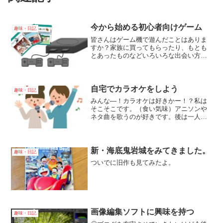
今から始める初心者向けゲーム
趣味・日記
皆さんはゲーム機で遊んだことはありま
すか？家族に買ってもらったり、もとも
とあったものなどいろいろな出会い方を
したかもしれません。まだやったことが
無かったりしばらくやってないという人
も中に入るかもしれません。今回は私が
遊んだ中での初心者向けの...
自宅でカラオケをしよう
趣味・日記
みんな―！カラオケは好きかー！？私は
そこそこです。（食い気味）アニソンや
ネタ曲を歌うのが好きです。後は一人で
のんびり歌いたい曲を歌うのが好きで
す。歌を歌うのが苦手な人でもカラオケ
ができる機械をご紹介します。
新・海底鬼岩城をみてきました。
趣味・日記
ついでに旧作も見てみたよ。
画像編集ソフトに興味を持つ
趣味・日記