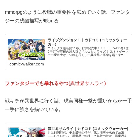
mmorpgのように役職の重要性を広めていく話、ファンタ
ジーの残酷描写が映える
ライブダンジョン！｜カドコミ (コミックウォー
カー)
コミックス最新第11巻、好評発売中！！！！！ WEB発1億
5千万PV突破の超人気ノベルコミカライズ！ 元ネトゲーマ
ー白魔道士が、知略を尽くして異世界に革命を起こす!!
comic-walker.com
ファンタジーでも暴れるやつ
(異世界サムライ)
戦キチが異世界に行く話、現実同様一撃が重いからか一手
一手に強さを描いている。
異世界サムライ｜カドコミ (コミックウォーカー)
世は戦国時代。史上最強の侍が、死に場所を求めて放浪
――していたら、異世界に転移！？無敵の侍が、異世界を