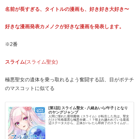
名前が長すぎる、タイトルの漫画も、好き好き大好き〜
好きな漫画発表カメノクが好きな漫画を発表します。
※2番
スライム
(スライム聖女)
極悪聖女の遺体を乗っ取れるよう奮闘する話、目がポテチ
のマスコットに似てる
[第1話] スライム聖女 - 八緒あいら/午子 | となり
のヤングジャンプ
人間に憧れた最弱魔物（スライム）が転生した先は、聖女
だけど性格最悪な極悪令嬢…！？恨まれ嫌われている最底
辺ステータスから、正体がバレたら即終了のスライムが安
心安全に暮らすために愛され聖女に成り上がる…！