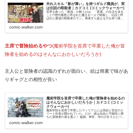
外れスキル「影が薄い」を持つギルド職員が、実
は伝説の暗殺者｜カドコミ (コミックウォーカー)
世界を救った「最強」が願うのは、「普通」の生活を送る
こと!?歴代最悪と呼ばれた魔王を一人で暗殺し、伝説と呼
ばれた最強の暗殺者ロラン。勇者すら超える力を持つ彼が
戦いのあとに褒賞として願ったのは―「普通の生活」を送
ること!?かくして、普通に生き...
comic-walker.com
主席で冒険始めるやつ
(魔術学院を首席で卒業した俺が冒
険者を始めるのはそんなにおかしいだろうか)
主人公と冒険者の認識のずれが面白い、絵は簡素で味があ
りギャグとの相性が良い
魔術学院を首席で卒業した俺が冒険者を始めるの
はそんなにおかしいだろうか｜カドコミ (コミッ
クウォーカー)
魔術学院を首席で卒業したウィリアムには高給と安定のエ
リート街道が開かれていた。だが、彼は自由と可能性に満
ちた冒険者の道を選ぶ！ 盗賊、神官、侍の少女３人とパー
ティを組むことになった彼は、駆け出し冒険者の水準を遥
comic-walker.com
かに凌駕する高い魔法能力と、頭...