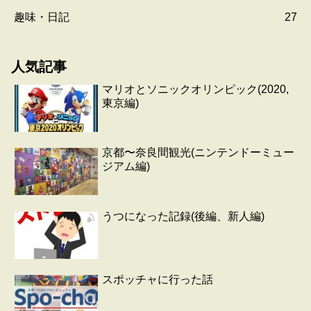
趣味・日記
27
人気記事
マリオとソニックオリンピック(2020,
東京編)
京都〜奈良間観光(ニンテンドーミュー
ジアム編)
うつになった記録(後編、新人編)
スポッチャに行った話