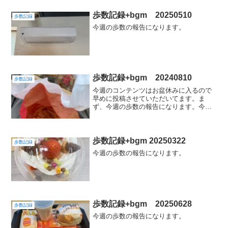
歩数記録+bgm 20250510
歩数記録
今週の歩数の報告になります。
歩数記録+bgm 20240810
歩数記録
今週のコンテンツはお盆休みに入るので
早めに投稿させていただいてます。ま
ず、今週の歩数の報告になります。今週
も1日5000歩達成。木曜日の歩数がえらい
ことになりました。結構散歩しちゃった
なぁ。今週の楽天ヘルスケアの獲得ポイ
ントは最低限の14で...
歩数記録+bgm 20250322
歩数記録
今週の歩数の報告になります。
歩数記録+bgm 20250628
歩数記録
今週の歩数の報告になります。