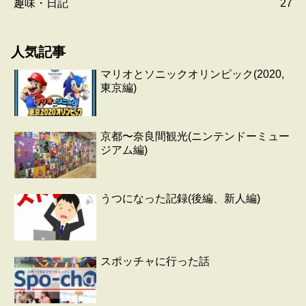
趣味・日記
27
人気記事
マリオとソニックオリンピック(2020,
東京編)
京都〜奈良間観光(ニンテンドーミュー
ジアム編)
うつになった記録(後編、新人編)
スポッチャに行った話