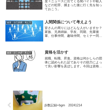
度々ニュースに出てくる闇バイトや殺人
などの犯罪、捕まった後に行く先を知っ
ておこう。
人間関係について考えよう
健康・自己研鑽・考え方
皆さんの周りにはどんな人がいますか？
家族、兄弟姉妹、学友、同期、先輩後
輩、仕事仲間、趣味仲間、セミナー同
士、いろいろあると思います。それゆえ
に関係というのは複雑でそれに振り回さ
れることがあると思います。今回は人間
関係について私の意見を書かせ...
資格を活かす
健康・自己研鑽・考え方
就職、転職、昇進。資格は何かしらの団
体に認められた証でありその効力によっ
て良い影響を及ぼします。今回は資格そ
のものについての話です。
歩数記録+bgm 20241214