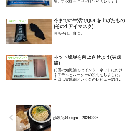
場、学校はエアコンはついておりますで
しょうか？寝る時も含めて快適な温度へ
と調整する欠かせない家電ですが、それ
だけでは足りなかったり外に出る時はつ
らいと感じる時があるでしょ...
今までの生活でQOLを上げたもの
便利グッズ紹介
(その4 アイマスク)
寝る子は、育つ。
ネット環境を向上させよう(実践
便利グッズ紹介
編)
前回の知識編ではインターネットにおけ
るモデムとルーターの説明をしました。
今回は実践編という名のレビュー紹介に
なります。
歩数記録+bgm 20250906