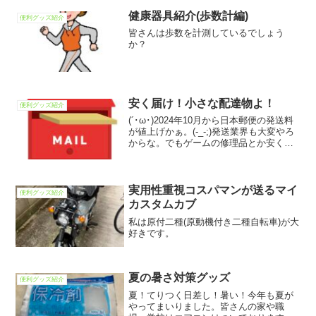
健康器具紹介(歩数計編)
便利グッズ紹介
皆さんは歩数を計測しているでしょう
か？
安く届け！小さな配達物よ！
便利グッズ紹介
(´･ω･)2024年10月から日本郵便の発送料
が値上げかぁ。(-_-;)発送業界も大変やろ
からな。でもゲームの修理品とか安く済
ませたいな。検索中… ( ˘ω˘ ) 意外と色々
な発送方法があるな。遠方の兄弟に遊び
終わったゲームでも送ってみよ...
実用性重視コスパマンが送るマイ
便利グッズ紹介
カスタムカブ
私は原付二種(原動機付き二種自転車)が大
好きです。
夏の暑さ対策グッズ
便利グッズ紹介
夏！てりつく日差し！暑い！今年も夏が
やってまいりました。皆さんの家や職