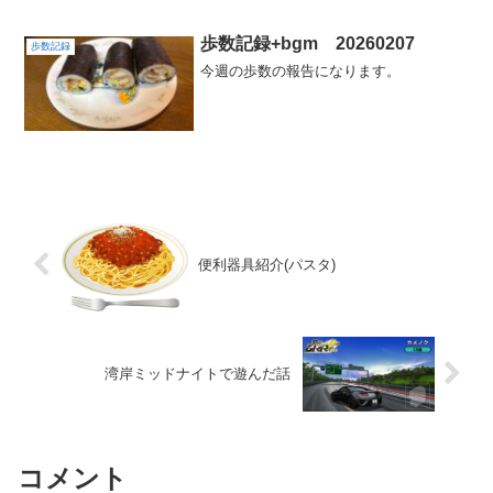
歩数記録+bgm 20260207
歩数記録
今週の歩数の報告になります。
便利器具紹介(パスタ)
湾岸ミッドナイトで遊んだ話
コメント