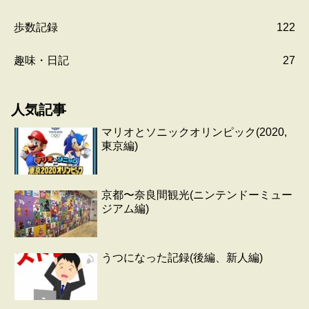
歩数記録
122
趣味・日記
27
人気記事
マリオとソニックオリンピック(2020,
東京編)
京都〜奈良間観光(ニンテンドーミュー
ジアム編)
うつになった記録(後編、新人編)