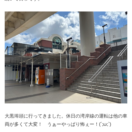
大黒埠頭に行ってきました。休日の湾岸線の運転は他の車
両が多くて大変！ うぁーやっぱり怖ぇー！(´;ω;`)