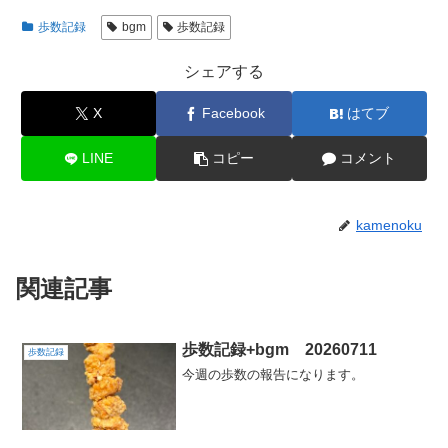
歩数記録
bgm
歩数記録
シェアする
X
Facebook
はてブ
LINE
コピー
コメント
kamenoku
関連記事
歩数記録+bgm 20260711
歩数記録
今週の歩数の報告になります。