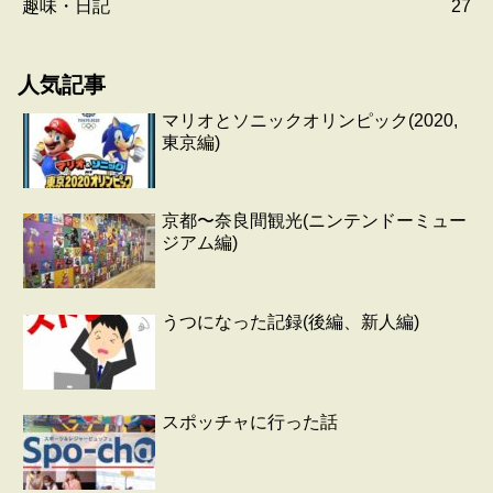
趣味・日記
27
人気記事
マリオとソニックオリンピック(2020,
東京編)
京都〜奈良間観光(ニンテンドーミュー
ジアム編)
うつになった記録(後編、新人編)
スポッチャに行った話