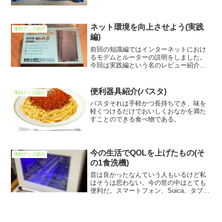
しょうか？寝る時も含めて快適な温度へ
と調整する欠かせない家電ですが、それ
だけでは足りなかったり外に出る時はつ
らいと感じる時があるでしょ...
ネット環境を向上させよう(実践
便利グッズ紹介
編)
前回の知識編ではインターネットにおけ
るモデムとルーターの説明をしました。
今回は実践編という名のレビュー紹介に
なります。
便利器具紹介(パスタ)
便利グッズ紹介
パスタそれは手軽かつ長持ちでき、味を
軽くつけるだけでおいしくおなかを満た
すことのできる食べ物である。
今の生活でQOLを上げたもの(そ
便利グッズ紹介
の1食洗機)
昔は良かったなんていう人もいるけど私
はそうは思わない。今の世の中はとても
便利だ。スマートフォン、Suica、タブレ
ット、デジタル腕時計、USB、
Bluetooth...こんなにも機械が発達してき
ている。そんな便利な機械・グッズを探