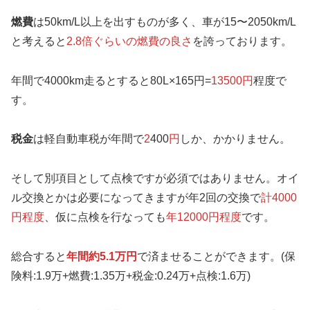
燃費
は50km/L以上を出すものが多く、車が15〜2050km/L
と考えると
2.8倍ぐらいの燃費の良さ
を誇っております。
年間で4000km走るとすると80L×165円=
13500円
程度で
す。
税金
は軽自動車税が年間で
2
400
円
しか、かかりません。
そして別項目として点検ですが必須ではありません。オイ
ル交換とかは必要になってきますが年2回の交換で
計4000
円程度
、仮に点検を行なっても
年12000円程度
です。
総合すると
年間約5.1万円
で済ませることができます。(保
険料:1.9万+燃費:1.35万+税金:0.24万+点検:1.6万)