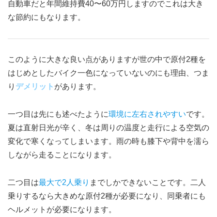
自動車だと年間維持費40〜60万円しますのでこれは大き
な節約にもなります。
このように大きな良い点がありますが世の中で原付2種を
はじめとしたバイク一色になっていないのにも理由、つま
り
デメリット
があります。
一つ目は先にも述べたように
環境に左右されやすい
です。
夏は直射日光が辛く、冬は周りの温度と走行による空気の
変化で寒くなってしまいます。雨の時も膝下や背中を濡ら
しながら走ることになります。
二つ目は
最大で2人乗り
までしかできないことです。二人
乗りするなら大きめな原付2種が必要になり、同乗者にも
ヘルメットが必要になります。