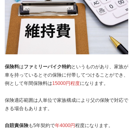
保険料
は
ファミリーバイク特約
というものがあり、家族が
車を持っているとその保険に付帯してつけることができ、
例として年間保険料は
15000円程度
になります。
保険適応範囲は人単位で家族構成により父の保険で対応で
きる場合もあります。
自賠責保険
も5年契約で
年4000円
程度になります。