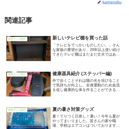
kamenoku
関連記事
新しいテレビ棚を買った話
便利グッズ紹介
「テレビをでっかいものしたい。」そん
な家族の要望があり、20年以上使い続け
てきたテレビ棚はまだまだ丈夫ではある
が確かに現代的には32方程度までしか入
らない小さいものであった。というわけ
で家族のために棚を作るよ！
健康器具紹介 (ステッパー編)
便利グッズ紹介
外で歩くことそれは陽の光を浴びること
で気持ちが向上し、全身運動のため血流
を促し健康的な体を作ることができる。
しかし、それができるのは天気が良い日
かつ過ごしやすい温度の時に限る。台風
や大雨。そして暑い夏！寒い冬！そんな
過酷な環境を避けるべく室...
夏の暑さ対策グッズ
便利グッズ紹介
夏！てりつく日差し！暑い！今年も夏が
やってまいりました。皆さんの家や職
場、学校はエアコンはついておりますで