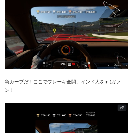
急カーブだ！ここでブレーキ全開、インド人をm (ガァ
ン！