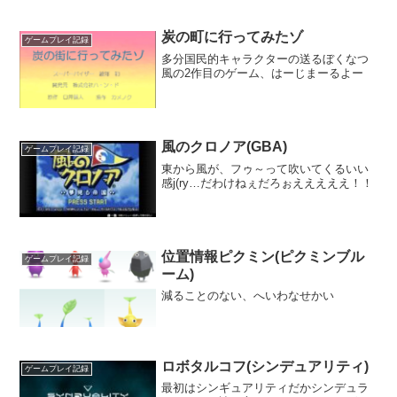
炭の町に行ってみたゾ
ゲームプレイ記録
多分国民的キャラクターの送るぼくなつ
風の2作目のゲーム、はーじまーるよー
風のクロノア(GBA)
ゲームプレイ記録
東から風が、フゥ～って吹いてくるいい
感j(ry…だわけねぇだろぉえええええ！！
位置情報ピクミン(ピクミンブル
ゲームプレイ記録
ーム)
減ることのない、へいわなせかい
ロボタルコフ(シンデュアリティ)
ゲームプレイ記録
最初はシンギュアリティだかシンデュラ