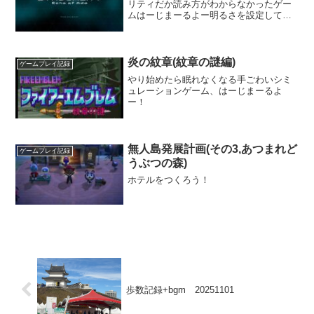
リティだか読み方がわからなかったゲー
ムはーじまーるよー明るさを設定して、
いざ メインシステム、戦闘モード起
動！(ACVD)
炎の紋章(紋章の謎編)
ゲームプレイ記録
やり始めたら眠れなくなる手ごわいシミ
ュレーションゲーム、はーじまーるよ
ー！
無人島発展計画(その3,あつまれど
ゲームプレイ記録
うぶつの森)
ホテルをつくろう！
歩数記録+bgm 20251101