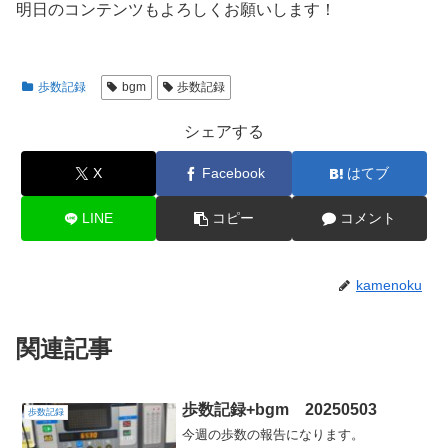
明日のコンテンツもよろしくお願いします！
歩数記録
bgm
歩数記録
シェアする
X
Facebook
はてブ
LINE
コピー
コメント
kamenoku
関連記事
歩数記録+bgm 20250503
歩数記録
今週の歩数の報告になります。