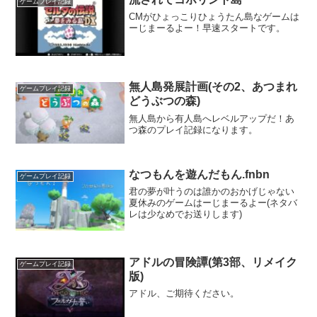
ゲームプレイ記録
CMがひょっこりひょうたん島なゲームは
ーじまーるよー！早速スタートです。
無人島発展計画(その2、あつまれ
ゲームプレイ記録
どうぶつの森)
無人島から有人島へレベルアップだ！あ
つ森のプレイ記録になります。
なつもんを遊んだもん.fnbn
ゲームプレイ記録
君の夢が叶うのは誰かのおかげじゃない
夏休みのゲームはーじまーるよー(ネタバ
レは少なめでお送りします)
アドルの冒険譚(第3部、リメイク
ゲームプレイ記録
版)
アドル、ご期待ください。