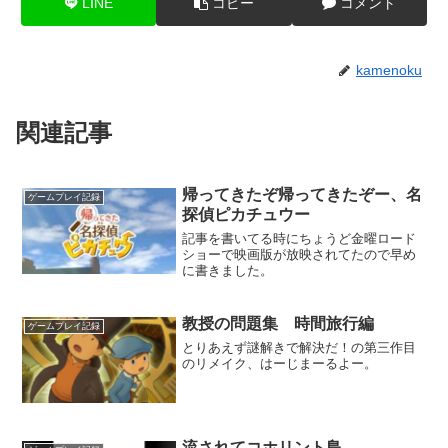
LINE
コピー
コメント
kamenoku
関連記事
帰ってきたぞ帰ってきたぞー、名
ゲームプレイ記録
探偵ピカチュウー
記事を書いてる時にちょうど金曜ロード
ショーで映画版が放映されてたので早め
に書きました。
教授の問題集 時間旅行編
ゲームプレイ記録
とりあえず謎解きで解決だ！の第三作目
のリメイク、はーじまーるよー。
流されてコホリント島